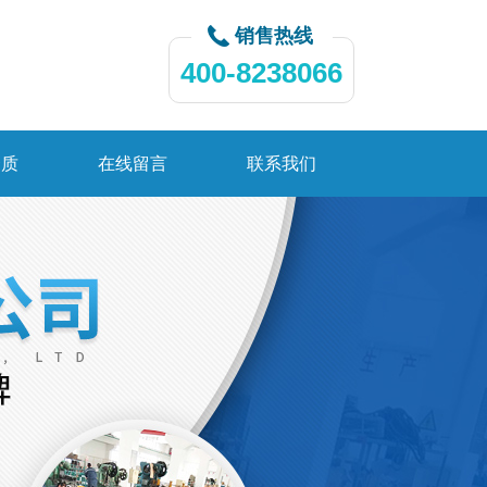
销售热线
400-8238066
资质
在线留言
联系我们