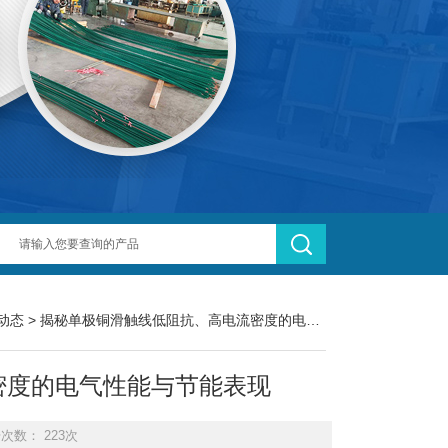
动态
> 揭秘单极铜滑触线低阻抗、高电流密度的电气性能与节能表现
密度的电气性能与节能表现
击次数： 223次