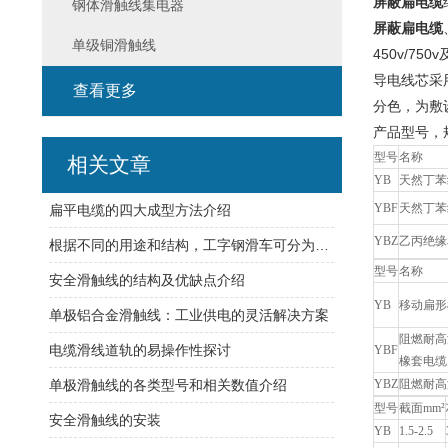
屏蔽扁电缆
钢体滑触线集电器
屏蔽扁电缆
单级铜滑触线
450v/7
导电线芯采
查看更多
分色，为敷
产品型号，
型号
名称
相关文章
YB
天然丁苯
YBF
天然丁苯
扁平电缆的四大成型方法介绍
YBZ
乙丙绝缘
根据不同的用途和结构，工字钢滑车可分为多种类型
型号
名称
安全滑触线的结构及优缺点介绍
YB
移动扁形
单极铝合金滑触线：工业供电的灵活解决方案
阻燃耐高
电缆滑线道轨的易操作性探讨
YBF
橡套电缆
单极滑触线的各类型号和相关数值介绍
YBZ
阻燃耐高
型号
截面mm²
安全滑触线的安装
YB
1.5-2.5