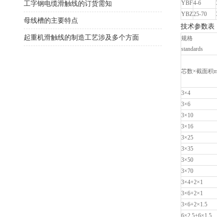
工字钢电缆滑触线的订货需知
YBF
4-6
YBZ
25-70
母线槽的主要特点
技术参数表
起重机滑触线的制造工艺涉及多个方面
规格
standards
芯数×截面积m
3×4
3×6
3×10
3×16
3×25
3×35
3×50
3×70
3×4+2×1
3×6+2×1
3×6+2×1.5
6×2.5+6×1.5