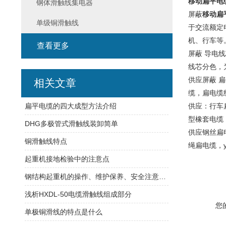
移动扁平电
钢体滑触线集电器
屏蔽
移动扁
单级铜滑触线
于交流额定
机、行车等
查看更多
屏蔽
导电线
线芯分色，
供应屏蔽
扁
相关文章
缆，扁电缆
扁平电缆的四大成型方法介绍
供应：行车
型橡套电缆
DHG多极管式滑触线装卸简单
供应钢丝扁
铜滑触线特点
绳扁电缆，
起重机接地检验中的注意点
钢结构起重机的操作、维护保养、安全注意事项及备 品备件管理
浅析HXDL-50电缆滑触线组成部分
您
单极铜滑线的特点是什么