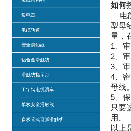
母线槽系列
如何
电能
集电器
型母
电缆轨道
量，
1、
安全滑触线
2、审
铝合金滑触线
3、审
滑触线指示灯
4、
母线
工字钢电缆滑车
5、
单极安全滑触线
只要
用。
多极管式弯弧滑触线
以上