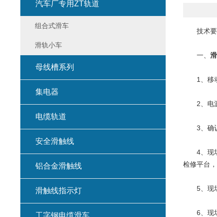
汽车厂专用ZT轨道
组合式滑车
技术要
滑轨小车
一、
滑
母线槽系列
1、移动
集电器
2、电源
电缆轨道
3、确认
安全滑触线
4、现场
检修平台，
铝合金滑触线
5、现场
滑触线指示灯
6、现场
工字钢电缆滑车