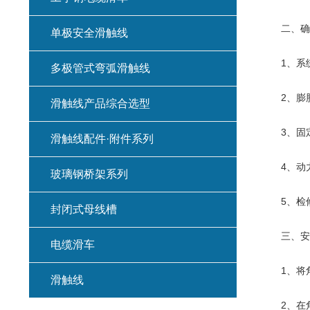
二、确认
单极安全滑触线
1、系统
多极管式弯弧滑触线
2、膨胀
滑触线产品综合选型
3、固定
滑触线配件·附件系列
4、动力
玻璃钢桥架系列
5、检修
封闭式母线槽
三、安装
电缆滑车
1、将角
滑触线
2、在角