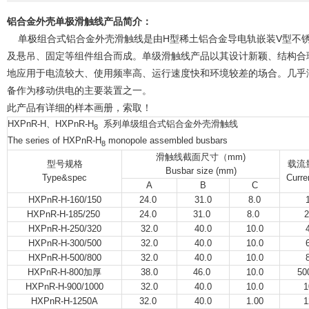
铝合金外壳单极滑触线产品简介：
单极组合式铝合金外壳滑触线是由H型稀土铝合金导电轨嵌装V型不锈
及悬吊、固定等组件组合而成。单级滑触线产品以其设计新颖、结构合
地应用于电流较大、使用频率高、运行速度快和环境较差的场合。几乎
备作为移动供电的主要装置之一。
此产品有详细的样本画册，索取！
HXPnR-H、HXPnR-H
系列单级组合式铝合金外壳滑触线
8
The series of HXPnR-H
monopole assembled busbars
8
滑触线截面尺寸（mm)
型号规格
载流
Busbar size (mm)
Type&spec
Curr
A
B
C
HXPnR-H-160/150
24.0
31.0
8.0
HXPnR-H-185/250
24.0
31.0
8.0
HXPnR-H-250/320
32.0
40.0
10.0
HXPnR-H-300/500
32.0
40.0
10.0
HXPnR-H-500/800
32.0
40.0
10.0
HXPnR-H-800加厚
38.0
46.0
10.0
50
HXPnR-H-900/1000
32.0
40.0
10.0
1
HXPnR-H-1250A
32.0
40.0
1.00
1