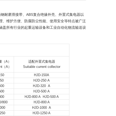
钢耐磨滑接带、ABS复合绝缘外壳、外置式集电器以
理、维护方便、防腐防尘性能、使用安全等特点被广泛
涵盖所有行业的起重运输设备和工业自动化物流输送设
量（A）
适配外置式集电器
ent（A）
Suitable current collector
150
HJD-150A
250
HJD-250 A
400
HJD-320 A
600
HJD-500 A
800
HJD-800 A HJD-500 A
0/800
HJD-800 A
000
HJD-1000 A
250
HJD-1250 A