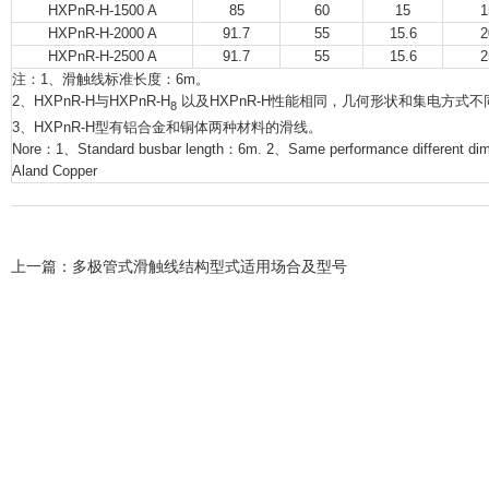
HXPnR-H-1500 A
85
60
15
1
HXPnR-H-2000 A
91.7
55
15.6
2
HXPnR-H-2500 A
91.7
55
15.6
2
注：1、滑触线标准长度：6m。
2、HXPnR-H与HXPnR-H
以及HXPnR-H性能相同，几何形状和集电方式不
8
3、HXPnR-H型有铝合金和铜体两种材料的滑线。
Nore：1、Standard busbar length：6m. 2、Same performance different dimen
Aland Copper
上一篇：
多极管式滑触线结构型式适用场合及型号