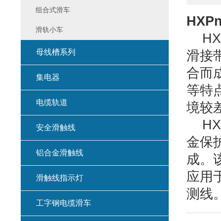
组合式滑车
HXP
滑轨小车
HX
母线槽系列
滑接
合而
集电器
等特
电缆轨道
境较
HX
安全滑触线
金保
铝合金滑触线
成。
应用
滑触线指示灯
测线
工字钢电缆滑车