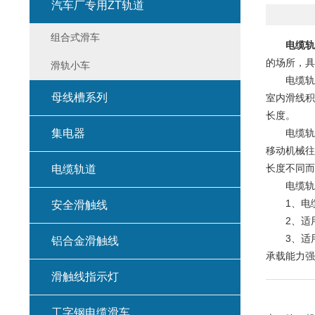
汽车厂专用ZT轨道
组合式滑车
电缆轨
的场所，具
滑轨小车
电缆轨道
母线槽系列
室内滑线积
长度。
集电器
电缆轨道
移动机械往
长度不同而
电缆轨道
电缆轨道
1、电缆
安全滑触线
2、适用
3、适用
铝合金滑触线
承载能力强
滑触线指示灯
工字钢电缆滑车