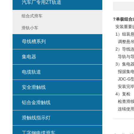
汽车厂专用ZT轨道
组合式滑车
?
单极组合
安装重要
滑轨小车
1）组装
母线槽系列
调整悬吊
2）导线
集电器
导轨与导电
3）集电
报据集电
电缆轨道
JDC-G
安装完毕
安全滑触线
4）复检
检查滑线与
铝合金滑触线
连续使用
滑触线指示灯
工字钢电缆滑车