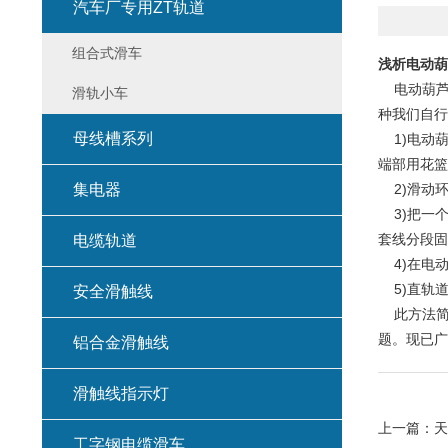
汽车厂专用ZT轨道
组合式滑车
浅析电动葫
电动葫芦
滑轨小车
种我们自行
母线槽系列
1)电动葫
端部用花篮
集电器
2)滑动环
3)把一个
套线分段固
电缆轨道
4)在电动
5)直轨道
安全滑触线
此方法简便
题。现已广
铝合金滑触线
滑触线指示灯
上一篇：
天
工字钢电缆滑车