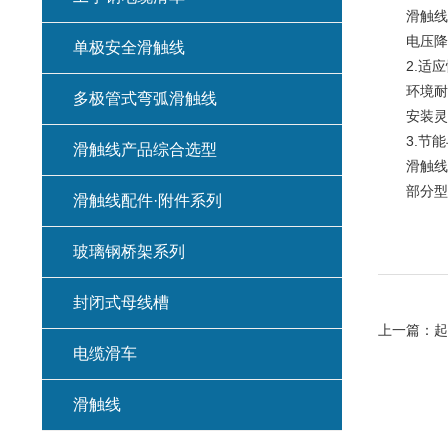
滑触线可
电压降小
单极安全滑触线
2.适应
环境耐受
多极管式弯弧滑触线
安装灵活
3.节能
滑触线产品综合选型
滑触线供
部分型号
滑触线配件·附件系列
玻璃钢桥架系列
封闭式母线槽
上一篇：
起
电缆滑车
滑触线