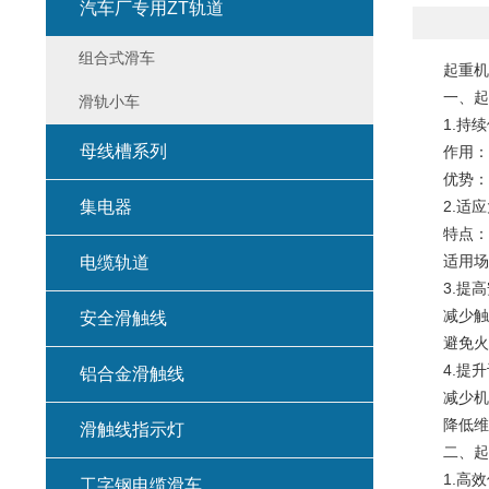
汽车厂专用ZT轨道
组合式滑车
起重机滑
一、
起
滑轨小车
1.持续
母线槽系列
作用：为
优势：相
集电器
2.适应
特点：起
适用场景
电缆轨道
3.提高
减少触电
安全滑触线
避免火灾
4.提升
铝合金滑触线
减少机械
降低维护
滑触线指示灯
二、起重
1.高效
工字钢电缆滑车