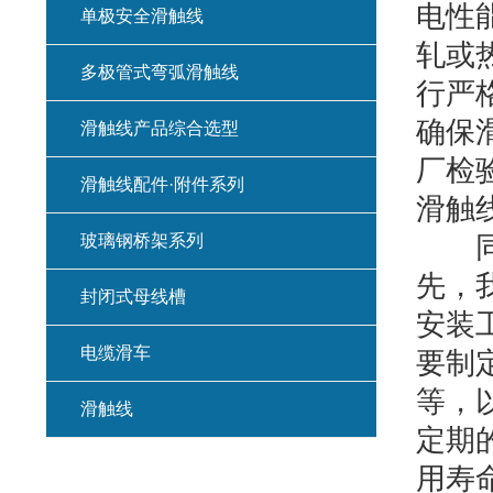
电性
单极安全滑触线
轧或
多极管式弯弧滑触线
行严
确保
滑触线产品综合选型
厂检
滑触线配件·附件系列
滑触
玻璃钢桥架系列
同时
先，
封闭式母线槽
安装
电缆滑车
要制
等，
滑触线
定期
用寿