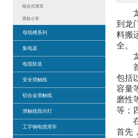
组合式滑车
龙门
滑轨小车
到龙
母线槽系列
料搬
全。
集电器
电缆轨道
首先
包括
安全滑触线
容量
铝合金滑触线
磨性
等；
滑触线指示灯
在生
工字钢电缆滑车
首先