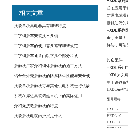
HXDL系
泛地应用于
相关文章
防爆电缆滑
接触油污的
浅谈单极集电器具有哪些特点
HXDL系
工字钢滑车安装技术要领
全，重量大
接头，可依
工字钢滑车的使用需要遵守哪些规范
工字钢滑车通常由以下几个部分组成
其它配件
滑触线厂家介绍钢体滑触线的施工方法
HXDL系列
HXDL系
铝合金外壳滑触线的防腐防尘性能与安全使用分析
用于铁路货
浅谈单极滑触线可与其他供电系统进行优缺点互补
HXDL系列电
系统在岸边集装箱起重机上的实际运用
型号规格
介绍无接缝滑触线的特点
HXDL-33
浅谈滑线电缆内护层是什么
HXDL-40
HXDL-50