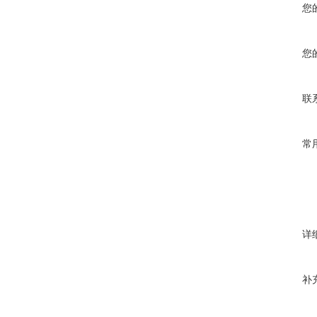
您
您
联
常
详
补