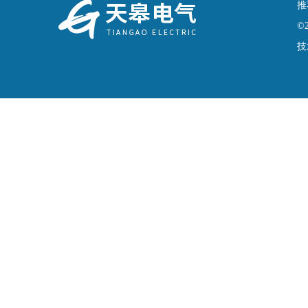
推
©
技