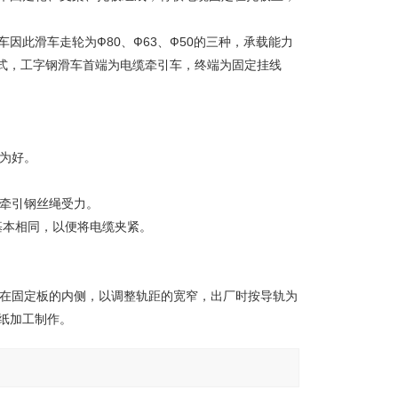
因此滑车走轮为Ф80、Ф63、Ф50的三种，承载能力
种形式，工字钢滑车首端为电缆牵引车，终端为固定挂线
为好。
由牵引钢丝绳受力。
基本相同，以便将电缆夹紧。
放在固定板的内侧，以调整轨距的宽窄，出厂时按导轨为
滑车按图纸加工制作。