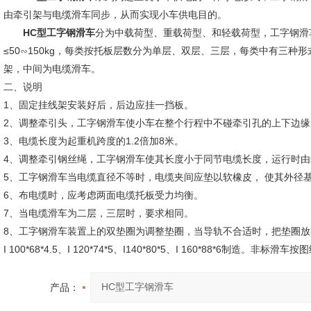
由牵引架与电缆滑车同步，从而实现小车供电目的。
HC型工字钢滑车
分为中载荷型、重载荷型、和轻载荷型，工字钢滑车
≤50∽150kg，每类按托板层数分为单层、双层、三层，每类中有三
架，中间为电缆滑车。
二、说明
1、
固定挂线架安装好后，后边应挂一挡板。
2、调整牵引头，工字钢滑车使小车在整个行程中不碰牵引孔的上下边缘
3、电缆长度为起重机跨度的1.2倍加8米。
4、调整牵引钢丝绳，工字钢滑车使其长度小于同节电缆长度，运行时
5、工字钢滑车当电缆直径不等时，电缆夹间应垫以软橡皮， 使其外径
6、布电缆时，应考虑两面电缆托板受力均衡。
7、当电缆滑车为二层，三层时，要求相同。
8、工字钢滑车装置上的双垫圈为调整垫圈，当导轨不合适时，把垫圈
I 100*68*4.5、I 120*74*5、I140*80*5、I 160*88*6制造。非标
产品：