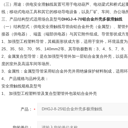
（三）用途：供电安全滑触线装置可用于电动葫芦、电动梁式和桥式起
线；移动式电动工具和其它的移动导电设备，以及厂矿、车间、办公场
三、产品结构型式适用场合及型号
DHGJ-4-70铝合金外壳多极滑触线
（一）结构型式：供电安全滑触线导管由铝合金外壳（金属型）、塑管
接器（供电器）、端盖（端部供电器）与其它附件组成。导管形状成方
1、加强型工程塑料导管，其截面形状成方形，适用于室外，环境温度为-3
25、35、50、70、95、140mm2等。其导轨极数有：3、4、5、7、8
2、金属复合型导管：是在加强型号管外加一层铝合金复合外壳，以提高导
度的室外及高温车间等场所。
3、金属性：金属型导管采用铝合金外壳并用绝缘保护材料制成，适用环境温度
4、 产品规格与品种见表：
安全滑触线规格及型号
1、 加强型工程塑料管及复合型塑管外包装铝合金外壳
产品：
您的单位：