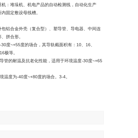
重机：堆垛机、机电产品的自动检测线，自动化生产
所内固定敷设母线槽。
外包铝合金外壳（复合型）、塑导管、导电器、中间连
形、拼合形。
0度~+55度的场合，其导轨截面积有：10、16、
、16极等。
管的耐温及抗老化性能，适用于环境温度-30度~+65
为-40度~+80度的场合。3-4。