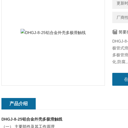
更新时间
厂商
简要
DHGJ
极管式
多极管滑
化,防腐
检测线,
产品介绍
DHGJ-8-25铝合金外壳多极滑触线
（一） 主要部件及其工作原理