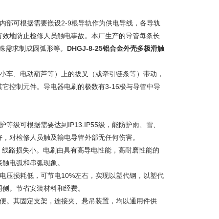
内部可根据需要嵌设2-9根导轨作为供电导线，各导轨
有效地防止检修人员触电事故。本厂生产的导管每条长
殊需求制成圆弧形等。
DHGJ-8-25铝合金外壳多极滑触
、小车、电动葫芦等）上的拔叉（或牵引链条等）带动，
它控制元件。导电器电刷的极数有3-16极与导管中导
级可根据需要达到IP13.IP55级，能防护雨、雪、
好，对检修人员触及输电导管外部无任何伤害。
，线路损失小。电刷由具有高导电性能，高耐磨性能的
接触电弧和串弧现象。
电压损耗低，可节电10%左右，实现以塑代钢，以塑代
同侧。节省安装材料和经费。
简便。其固定支架，连接夹、悬吊装置，均以通用件供