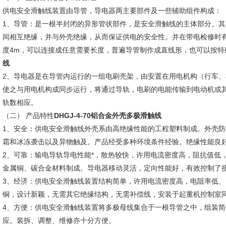
供电安全滑触线装置由导管，导电器两主要部件及一些辅助组件构成：
1、导管：是一根半封闭的异形管状部件，是安全滑触线的主体部分。其
间相互绝缘，并与外壳绝缘，从而保证供电的安全性。并在带电检修时
度4m，可以连接成任意需要长度，普遍导管制作成直线形，也可以按特
线
2、导电器是在导管内运行的一组电刷壳架，由安置在用电机构（行车
使之与用电机构成同步运行，将通过导轨，电刷的电能传输到电动机或其
轨数相应。
（二） 产品特性
DHGJ-4-70铝合金外壳多极滑触线
1、安全：供电安全滑触线外壳系由高绝缘性能的工程塑料制成。外壳防护等
霜和冰冻袭击以及异物触及。产品经受多种环境条件经验。绝缘性能良
2、可靠：输电导轨导电性能*，散热较快，许用电流密度高，阻抗值低
金属铜、碳合金材料制成。导电器移动灵活，定向性能好，有效控制了
3、经济：供电安全滑触线装置结构简单，许用电流密度高，电阻率低、
铜，设计新颖，无需其它绝缘结构，无需补偿线，安装于起重机控制室
4、方便：供电安全滑触线装置将多极母线集合于一根导管之中，组装
应。装拆、调整、维修亦十分方便。