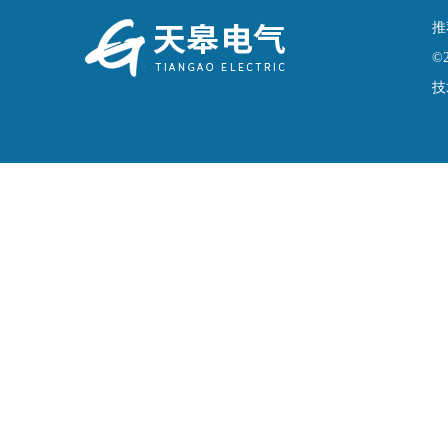
推
©
技