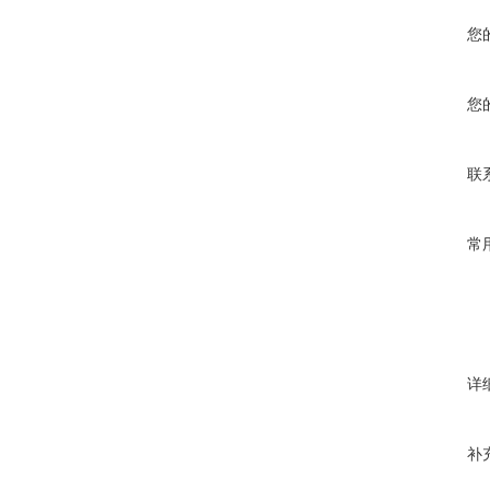
您
您
联
常
详
补