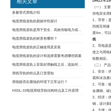
相关文章
DHGJ-4
（一） 主
​多极管式滑线介绍
供电安全滑
1、导管：
电缆滑线道轨的易操作性探讨
间相互绝缘
电缆滑线道轨是用于安全、高效传输电力或控制信号的装置
度4m，可
电缆滑线道轨的材质有哪些？
线
2、导电器
电缆滑线道轨的正确使用及安装
使之与用电
电缆滑线道轨的设计和选择需要考虑哪些因素
轨数相应。
电缆滑线道轨上安装好滑触线之后，该如何检查是否安装的规范呢
（二） 产
1、安全：
滑线导轨的特点及订货需知
霜和冰冻袭
滑线能否在腐蚀的环境下正常运行？
2、可靠：
HXDL-33电缆滑线导轨结构特点及工作原理
金属铜、碳
3、经济：
铜，设计新
4、方便：