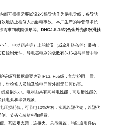
内部可根据需要嵌设2-9根导轨作为供电导线，各导轨
有效地防止检修人员触电事故。本厂生产的导管每条长
殊需求制成圆弧形等。
DHGJ-5-15铝合金外壳多极滑触
、小车、电动葫芦等）上的拔叉（或牵引链条等）带动，
它控制元件。导电器电刷的极数有3-16极与导管中导
级可根据需要达到IP13.IP55级，能防护雨、雪、
好，对检修人员触及输电导管外部无任何伤害。
，线路损失小。电刷由具有高导电性能，高耐磨性能的
接触电弧和串弧现象。
电压损耗低，可节电10%左右，实现以塑代钢，以塑代
同侧。节省安装材料和经费。
简便。其固定支架，连接夹、悬吊装置，均以通用件供