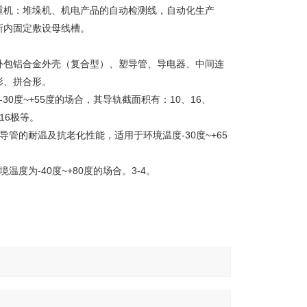
重机：堆垛机、机电产品的自动检测线，自动化生产
所内固定敷设母线槽。
外包铝合金外壳（复合型）、塑导管、导电器、中间连
形、拼合形。
0度~+55度的场合，其导轨截面积有：10、16、
、16极等。
管的耐温及抗老化性能，适用于环境温度-30度~+65
为-40度~+80度的场合。3-4。