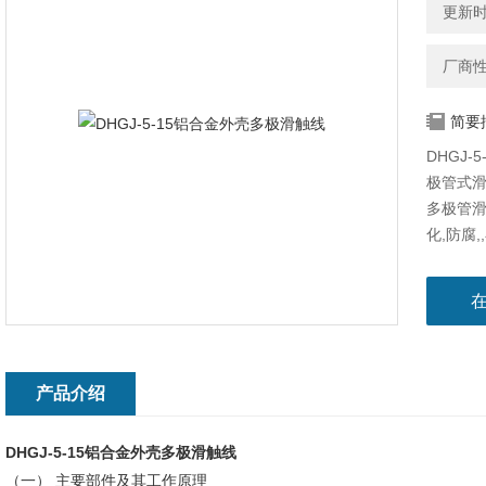
更新时间
厂商
简要
DHGJ
极管式
多极管滑
化,防腐
检测线,
产品介绍
DHGJ-5-15铝合金外壳多极滑触线
（一） 主要部件及其工作原理