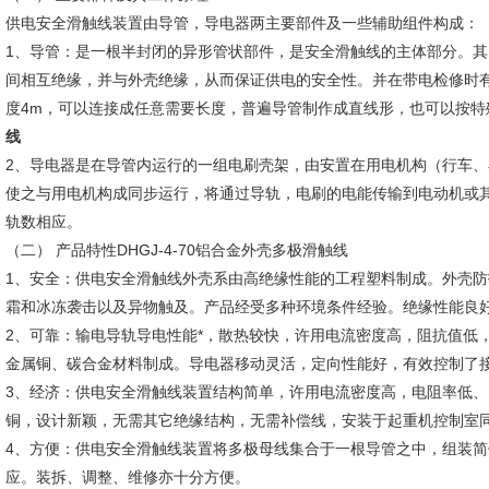
供电安全滑触线装置由导管，导电器两主要部件及一些辅助组件构成：
1、导管：是一根半封闭的异形管状部件，是安全滑触线的主体部分。其
间相互绝缘，并与外壳绝缘，从而保证供电的安全性。并在带电检修时
度4m，可以连接成任意需要长度，普遍导管制作成直线形，也可以按特
线
2、导电器是在导管内运行的一组电刷壳架，由安置在用电机构（行车
使之与用电机构成同步运行，将通过导轨，电刷的电能传输到电动机或其
轨数相应。
（二） 产品特性DHGJ-4-70铝合金外壳多极滑触线
1、安全：供电安全滑触线外壳系由高绝缘性能的工程塑料制成。外壳防护等
霜和冰冻袭击以及异物触及。产品经受多种环境条件经验。绝缘性能良
2、可靠：输电导轨导电性能*，散热较快，许用电流密度高，阻抗值低
金属铜、碳合金材料制成。导电器移动灵活，定向性能好，有效控制了
3、经济：供电安全滑触线装置结构简单，许用电流密度高，电阻率低、
铜，设计新颖，无需其它绝缘结构，无需补偿线，安装于起重机控制室
4、方便：供电安全滑触线装置将多极母线集合于一根导管之中，组装
应。装拆、调整、维修亦十分方便。