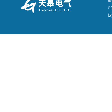
推
©
技