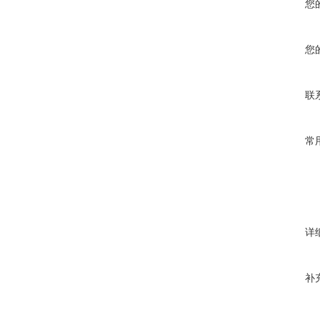
您
您
联
常
详
补