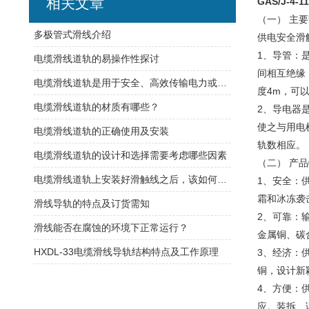
相关文章
GAS/J-4
（一） 主
​多极管式滑线介绍
供电安全滑
1、导管：
电缆滑线道轨的易操作性探讨
间相互绝缘
电缆滑线道轨是用于安全、高效传输电力或控制信号的装置
度4m，可
电缆滑线道轨的材质有哪些？
2、导电器
使之与用电
电缆滑线道轨的正确使用及安装
轨数相应。
电缆滑线道轨的设计和选择需要考虑哪些因素
（二） 产品
电缆滑线道轨上安装好滑触线之后，该如何检查是否安装的规范呢
1、安全：
霜和冰冻袭
滑线导轨的特点及订货需知
2、可靠：
滑线能否在腐蚀的环境下正常运行？
金属铜、碳
HXDL-33电缆滑线导轨结构特点及工作原理
3、经济：
铜，设计新
4、方便：
应。装拆、