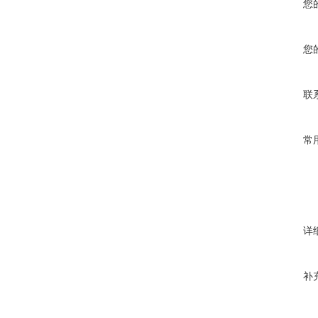
您
您
联
常
详
补