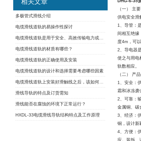
相关文章
DHG-6-3
（一） 主
​多极管式滑线介绍
供电安全滑
1、导管：
电缆滑线道轨的易操作性探讨
间相互绝缘
电缆滑线道轨是用于安全、高效传输电力或控制信号的装置
度4m，可
电缆滑线道轨的材质有哪些？
2、导电器
使之与用电
电缆滑线道轨的正确使用及安装
轨数相应。
电缆滑线道轨的设计和选择需要考虑哪些因素
（二） 产品
电缆滑线道轨上安装好滑触线之后，该如何检查是否安装的规范呢
1、安全：
霜和冰冻袭
滑线导轨的特点及订货需知
2、可靠：
滑线能否在腐蚀的环境下正常运行？
金属铜、碳
HXDL-33电缆滑线导轨结构特点及工作原理
3、经济：
铜，设计新
4、方便：
应。装拆、