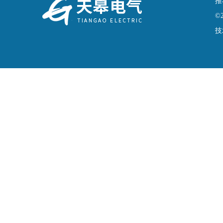
推
©
技