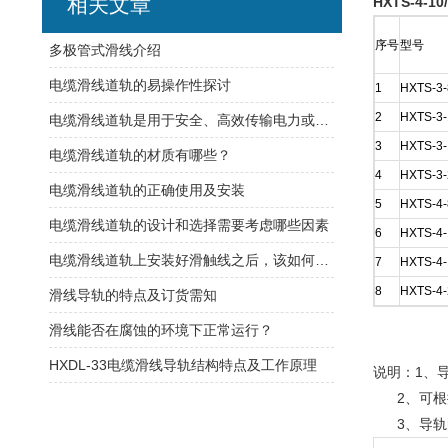
相关文章
HXTS-4-
序号
型号
​多极管式滑线介绍
电缆滑线道轨的易操作性探讨
1
HXTS-3-
2
HXTS-3-
电缆滑线道轨是用于安全、高效传输电力或控制信号的装置
3
HXTS-3-
电缆滑线道轨的材质有哪些？
4
HXTS-3-
电缆滑线道轨的正确使用及安装
5
HXTS-4-
电缆滑线道轨的设计和选择需要考虑哪些因素
6
HXTS-4-
电缆滑线道轨上安装好滑触线之后，该如何检查是否安装的规范呢
7
HXTS-4-
8
HXTS-4-
滑线导轨的特点及订货需知
滑线能否在腐蚀的环境下正常运行？
HXDL-33电缆滑线导轨结构特点及工作原理
说明：1、
2、可根据
3、导轨的