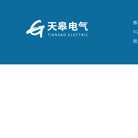
推
©
技