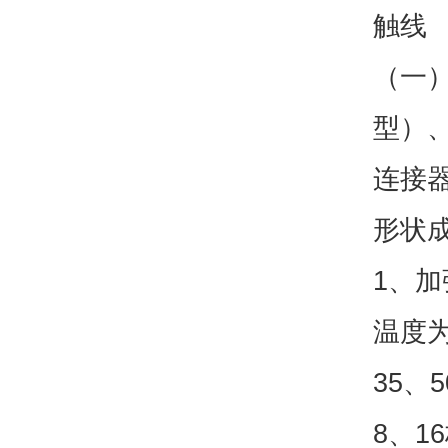
触线
（一
型）
连接
形状
1、
温度为
35、
8、1