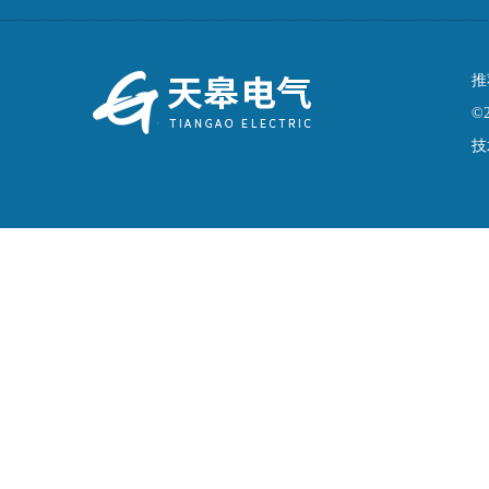
推
©
技