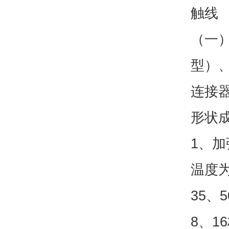
触线
（一
型）
连接
形状
1、
温度为
35、
8、1