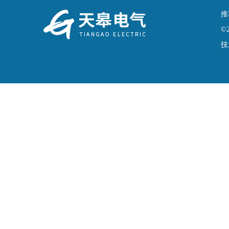
推
©
技