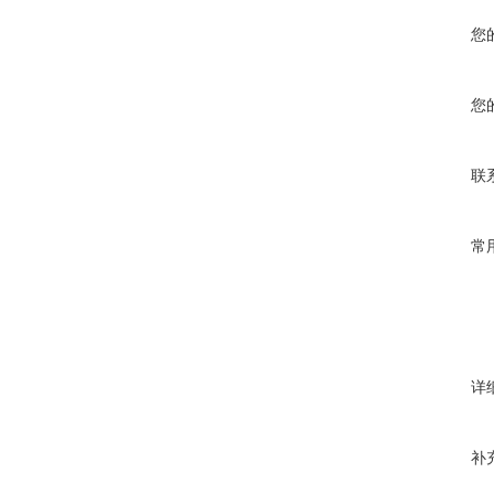
您
您
联
常
详
补