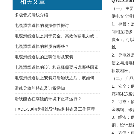
相关文章
QYG-3-5
（一） 主
​多极管式滑线介绍
供电安全滑
1、导管：
电缆滑线道轨的易操作性探讨
间相互绝缘
电缆滑线道轨是用于安全、高效传输电力或控制信号的装置
度4m，可
电缆滑线道轨的材质有哪些？
线
2、导电器
电缆滑线道轨的正确使用及安装
使之与用电
电缆滑线道轨的设计和选择需要考虑哪些因素
轨数相应。
电缆滑线道轨上安装好滑触线之后，该如何检查是否安装的规范呢
（二） 产品
1、安全：
滑线导轨的特点及订货需知
霜和冰冻袭
滑线能否在腐蚀的环境下正常运行？
2、可靠：
HXDL-33电缆滑线导轨结构特点及工作原理
金属铜、碳
3、经济：
铜，设计新
4、方便：