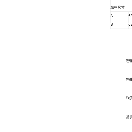
结构尺寸
A
6
B
6
您
您
联
常