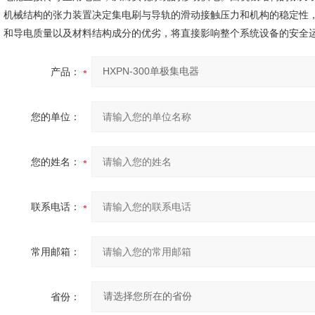
机械结构的张力装置决定集电刷与导轨的滑动接触压力和机构的稳定性
和导电质量以及材料结构成分的优劣，将直接影响整个系统设备的安全
产品：
您的单位：
您的姓名：
联系电话：
常用邮箱：
省份：