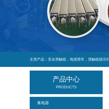
主营产品：安全滑触线，电缆滑车，滑触线指示
产品中心
PRODUCTS
集电器