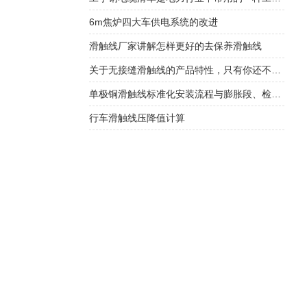
6m焦炉四大车供电系统的改进
滑触线厂家讲解怎样更好的去保养滑触线
关于无接缝滑触线的产品特性，只有你还不知道了！
单极铜滑触线标准化安装流程与膨胀段、检修段设置规范
行车滑触线压降值计算