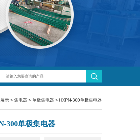
品展示
>
集电器
>
单极集电器
> HXPN-300单极集电器
N-300单极集电器