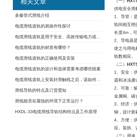
相关文章
（一）
HXT
供电安全滑
​多极管式滑线介绍
1、导管：
轨间相互绝
电缆滑线道轨的易操作性探讨
长度4m，
电缆滑线道轨是用于安全、高效传输电力或控制信号的装置
2、导电器
电缆滑线道轨的材质有哪些？
使之与用电
轨数相应。
电缆滑线道轨的正确使用及安装
（二）
HXT
电缆滑线道轨的设计和选择需要考虑哪些因素
1、安全：
电缆滑线道轨上安装好滑触线之后，该如何检查是否安装的规范呢
霜和冰冻袭
2、可靠：
滑线导轨的特点及订货需知
金属铜、碳
滑线能否在腐蚀的环境下正常运行？
3、经济：
HXDL-33电缆滑线导轨结构特点及工作原理
铜，设计新
4、方便：
应。装拆、
（三）用途