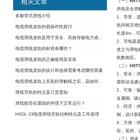
相关文章
（一）
HXT
供电安全滑
​多极管式滑线介绍
1、导管：
轨间相互绝
电缆滑线道轨的易操作性探讨
长度4m，
电缆滑线道轨是用于安全、高效传输电力或控制信号的装置
2、导电器
电缆滑线道轨的材质有哪些？
使之与用电
轨数相应。
电缆滑线道轨的正确使用及安装
（二）
HXT
电缆滑线道轨的设计和选择需要考虑哪些因素
1、安全：
电缆滑线道轨上安装好滑触线之后，该如何检查是否安装的规范呢
霜和冰冻袭
2、可靠：
滑线导轨的特点及订货需知
金属铜、碳
滑线能否在腐蚀的环境下正常运行？
3、经济：
HXDL-33电缆滑线导轨结构特点及工作原理
铜，设计新
4、方便：
应。装拆、
（三）用途