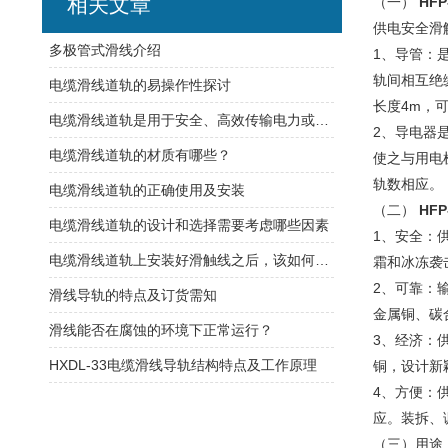
相关文章
（一）
HF
供电安全滑
​多极管式滑线介绍
1、导管：
轨间相互绝
电缆滑线道轨的易操作性探讨
长度4m，
电缆滑线道轨是用于安全、高效传输电力或控制信号的装置
2、导电器
电缆滑线道轨的材质有哪些？
使之与用电
轨数相应。
电缆滑线道轨的正确使用及安装
（二）
HF
电缆滑线道轨的设计和选择需要考虑哪些因素
1、安全：
电缆滑线道轨上安装好滑触线之后，该如何检查是否安装的规范呢
霜和冰冻袭
2、可靠：
滑线导轨的特点及订货需知
金属铜、碳
滑线能否在腐蚀的环境下正常运行？
3、经济：
HXDL-33电缆滑线导轨结构特点及工作原理
铜，设计新
4、方便：
应。装拆、
（三）用途