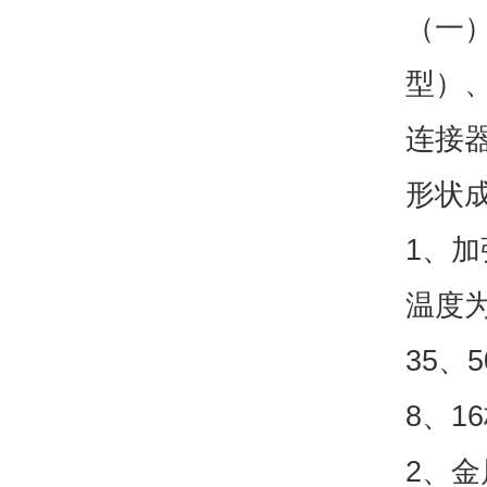
（一
型）
连接
形状
1、
温度为
35、
8、1
2、