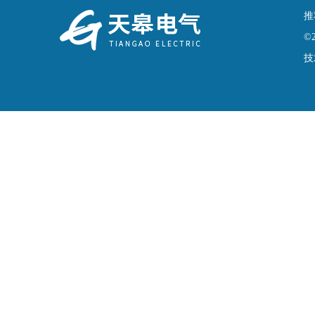
推
©
技