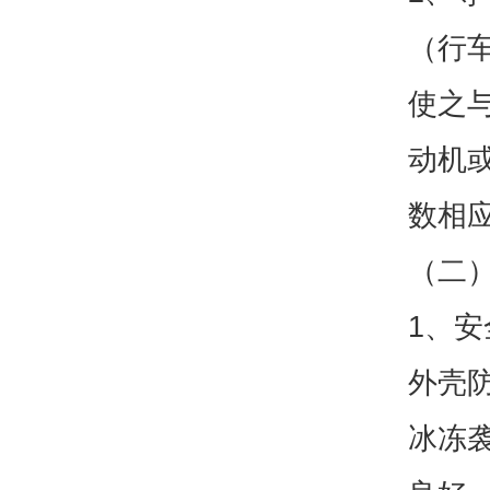
（行
使之
动机
数相
（二）
1、
外壳防
冰冻