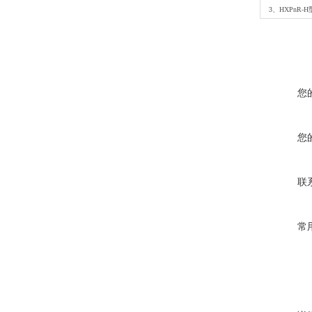
3、HXPnR-
您
您
联
常