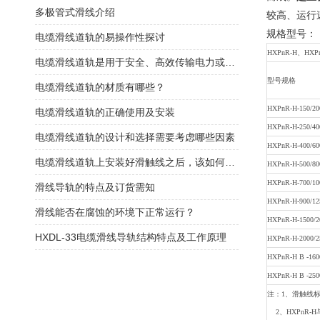
​多极管式滑线介绍
较高、运行
规格型号：
电缆滑线道轨的易操作性探讨
HXPnR-H、HX
电缆滑线道轨是用于安全、高效传输电力或控制信号的装置
型号规格
电缆滑线道轨的材质有哪些？
HXPnR-H-150/20
电缆滑线道轨的正确使用及安装
HXPnR-H-250/40
电缆滑线道轨的设计和选择需要考虑哪些因素
HXPnR-H-400/60
电缆滑线道轨上安装好滑触线之后，该如何检查是否安装的规范呢
HXPnR-H-500/80
HXPnR-H-700/10
滑线导轨的特点及订货需知
HXPnR-H-900/12
滑线能否在腐蚀的环境下正常运行？
HXPnR-H-1500/2
HXDL-33电缆滑线导轨结构特点及工作原理
HXPnR-H-2000/2
HXPnR-H B -160
HXPnR-H B -250
注：1、滑触线
2、HXPnR-H