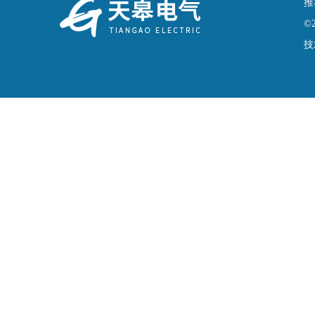
推
©
技