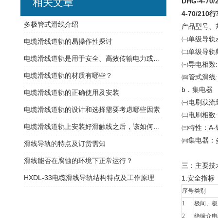
相关文章
DHG-4-7
4-70/21
​多极管式滑线介绍
产品型号、
㈠单级导轨zui大
电缆滑线道轨的易操作性探讨
㈡单级导轨截面积
电缆滑线道轨是用于安全、高效传输电力或控制信号的装置
㈢导电相数: 3相
电缆滑线道轨的材质有哪些？
㈣管式滑线:
b．集电器
电缆滑线道轨的正确使用及安装
㈠电刷载流量：4
电缆滑线道轨的设计和选择需要考虑哪些因素
㈡电刷相数: 3相
电缆滑线道轨上安装好滑触线之后，该如何检查是否安装的规范呢
㈢特性：A-
㈣集电器：
滑线导轨的特点及订货需知
滑线能否在腐蚀的环境下正常运行？
三：主要技
HXDL-33电缆滑线导轨结构特点及工作原理
1.安全指标
序号
类别
1
极间、极
2
绝缘介电