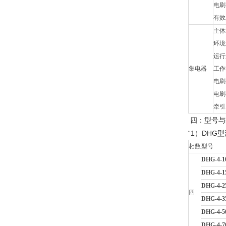
电刷
有效工
主体
环境
运行速
集电器
工作
电刷
电刷
牵引
四：型号与
“1）DH
相数
型号
DHG-4-1
DHG-4-1
DHG-4-2
四
DHG-4-3
DHG-4-5
DHG-4-7