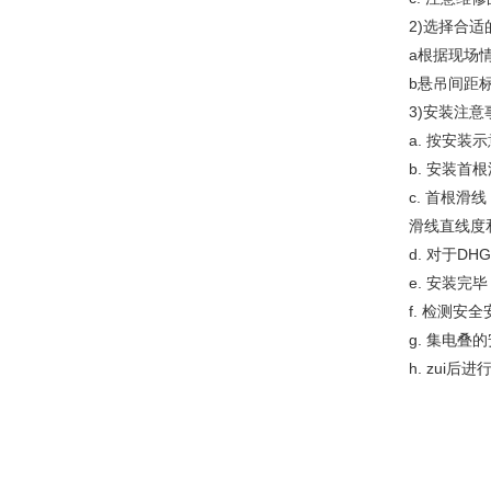
2)选择合
a根据现场
b悬吊间距标
3)安装注意
a. 按安
b. 安装
c. 首根滑
滑线直线度和
d. 对于D
e. 安装
f. 检测
g. 集电
h. zui