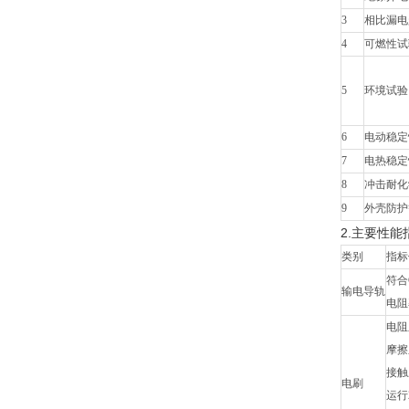
3
相比漏电
4
可燃性试
5
环境试验
6
电动稳定
7
电热稳定
8
冲击耐化
9
外壳防护
2.主要性能
类别
指标
符合
输电导轨
电阻率
电阻系
摩擦
接触
电刷
运行