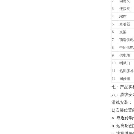
2
固定夹
3
连接夹
4
端帽
5
牵引器
6
支架
7
顶端供电
8
中间供电
9
供电段
10
喇叭口
11
热膨胀补
12
同步器
七：产品实
八：滑线安
滑线安装：
1)安装位置
a. 靠近
b. 远离
c. 注意维