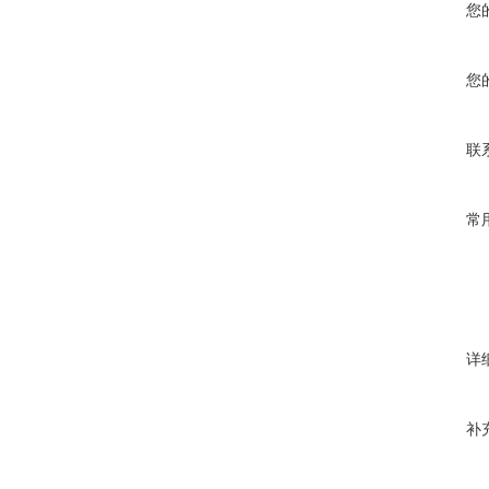
您
您
联
常
详
补