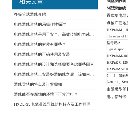
相关文章
M型滑触线
M型滑触线
​多极管式滑线介绍
置式集电器
点被广泛地
电缆滑线道轨的易操作性探讨
HXPnR-M、
电缆滑线道轨是用于安全、高效传输电力或控制信号的装置
The series o
型号规格
电缆滑线道轨的材质有哪些？
Type & spec
电缆滑线道轨的正确使用及安装
HXPnR-M-10
HXPnR-C-120
电缆滑线道轨的设计和选择需要考虑哪些因素
HXPnR-Ω-100
电缆滑线道轨上安装好滑触线之后，该如何检查是否安装的规范呢
注：1、滑触线
Note：1、Standa
滑线导轨的特点及订货需知
由阻燃型塑
滑线能否在腐蚀的环境下正常运行？
电，信号等
HXDL-33电缆滑线导轨结构特点及工作原理