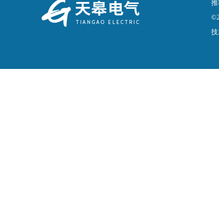
推
©
技