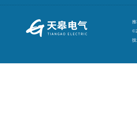
推
©
技