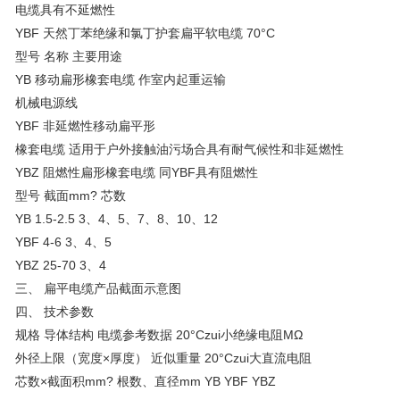
电缆具有不延燃性
YBF 天然丁苯绝缘和氯丁护套扁平软电缆 70°C
型号 名称 主要用途
YB 移动扁形橡套电缆 作室内起重运输
机械电源线
YBF 非延燃性移动扁平形
橡套电缆 适用于户外接触油污场合具有耐气候性和非延燃性
YBZ 阻燃性扁形橡套电缆 同YBF具有阻燃性
型号 截面mm? 芯数
YB 1.5-2.5 3、4、5、7、8、10、12
YBF 4-6 3、4、5
YBZ 25-70 3、4
三、 扁平电缆产品截面示意图
四、
技术参数
规格 导体结构 电缆参考数据 20°Czui小绝缘电阻MΩ
外径上限（宽度×厚度） 近似重量 20°Czui大直流电阻
芯数×截面积mm? 根数、直径mm YB YBF YBZ