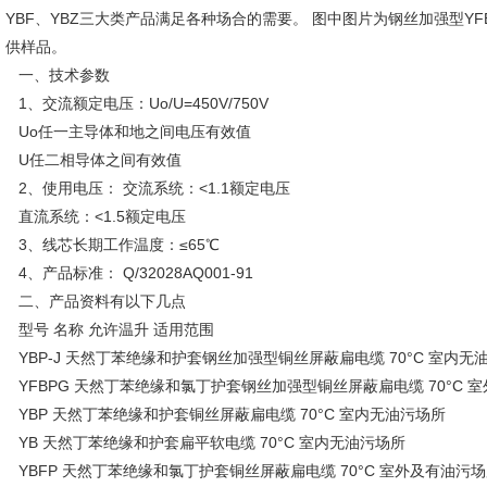
YBF、YBZ三大类产品满足各种场合的需要。 图中图片为钢丝加强型YFB
供样品。
一、
技术参数
1、交流额定电压：Uo/U=450V/750V
Uo任一主导体和地之间电压有效值
U任二相导体之间有效值
2、使用电压： 交流系统：<1.1额定电压
直流系统：<1.5额定电压
3、线芯长期工作温度：≤65℃
4、产品标准： Q/32028AQ001-91
二、
产品资料有以下几点
型号 名称 允许温升 适用范围
YBP-J 天然丁苯绝缘和护套钢丝加强型铜丝屏蔽扁电缆 70°C 室内无
YFBPG 天然丁苯绝缘和氯丁护套钢丝加强型铜丝屏蔽扁电缆 70°C 
YBP 天然丁苯绝缘和护套铜丝屏蔽扁电缆 70°C 室内无油污场所
YB 天然丁苯绝缘和护套扁平软电缆 70°C 室内无油污场所
YBFP 天然丁苯绝缘和氯丁护套铜丝屏蔽扁电缆 70°C 室外及有油污