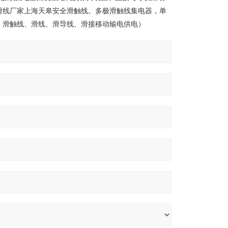
滑线厂家上海天皋安全滑触线。多极滑触线集电器，单
：滑触线、滑线、滑导线、滑接移动输电供电）