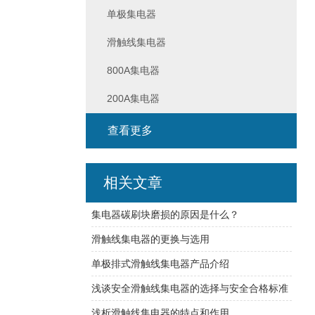
单极集电器
滑触线集电器
800A集电器
200A集电器
查看更多
相关文章
集电器碳刷块磨损的原因是什么？
滑触线集电器的更换与选用
单极排式滑触线集电器产品介绍
浅谈安全滑触线集电器的选择与安全合格标准
浅析滑触线集电器的特点和作用