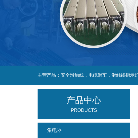
主营产品：安全滑触线，电缆滑车，滑触线指示
产品中心
PRODUCTS
集电器