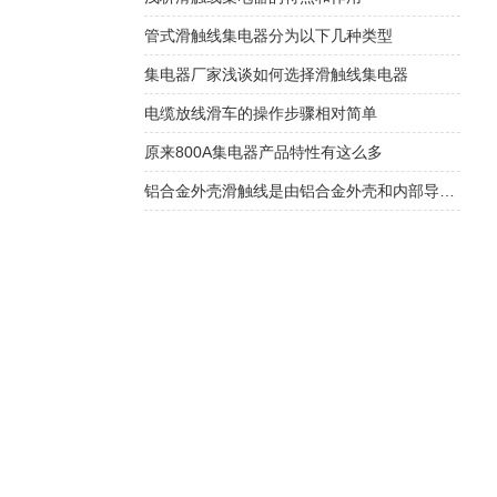
管式滑触线集电器分为以下几种类型
集电器厂家浅谈如何选择滑触线集电器
电缆放线滑车的操作步骤相对简单
原来800A集电器产品特性有这么多
铝合金外壳滑触线是由铝合金外壳和内部导电滑触线组成